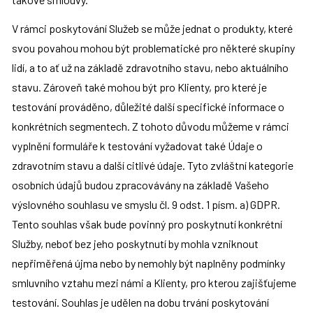
V rámci poskytování Služeb se může jednat o produkty, které 
svou povahou mohou být problematické pro některé skupiny 
lidí, a to ať už na základě zdravotního stavu, nebo aktuálního 
stavu. Zároveň také mohou být pro Klienty, pro které je 
testování prováděno, důležité další specifické informace o 
konkrétních segmentech. Z tohoto důvodu můžeme v rámci 
vyplnění formuláře k testování vyžadovat také Údaje o 
zdravotním stavu a další citlivé údaje. Tyto zvláštní kategorie 
osobních údajů budou zpracovávány na základě Vašeho 
výslovného souhlasu ve smyslu čl. 9 odst. 1 písm. a) GDPR. 
Tento souhlas však bude povinný pro poskytnutí konkrétní 
Služby, neboť bez jeho poskytnutí by mohla vzniknout 
nepřiměřená újma nebo by nemohly být naplněny podmínky 
smluvního vztahu mezi námi a Klienty, pro kterou zajišťujeme 
testování. Souhlas je udělen na dobu trvání poskytování 