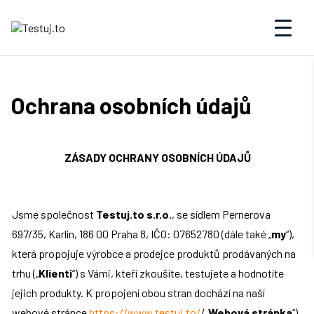
Ochrana osobních údajů
ZÁSADY OCHRANY OSOBNÍCH ÚDAJŮ
Jsme společnost 
Testuj.to s.r.o.
, se sídlem Pernerova 
697/35, Karlín, 186 00 Praha 8, IČO: 07652780 (dále také „
my
“), 
která propojuje výrobce a prodejce produktů prodávaných na 
trhu („
Klienti
“) s Vámi, kteří zkoušíte, testujete a hodnotíte 
jejich produkty. K propojení obou stran dochází na naší 
webové stránce
 https://www.testuj.to/ 
(„
Webová stránka
“), 