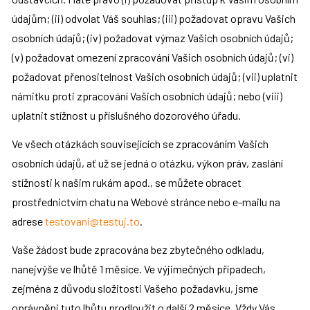
údajům; (ii) odvolat Váš souhlas; (iii) požadovat opravu Vašich 
osobních údajů; (iv) požadovat výmaz Vašich osobních údajů; 
(v) požadovat omezení zpracování Vašich osobních údajů; (vi) 
požadovat přenositelnost Vašich osobních údajů; (vii) uplatnit 
námitku proti zpracování Vašich osobních údajů; nebo (viii) 
uplatnit stížnost u příslušného dozorového úřadu.
Ve všech otázkách souvisejících se zpracováním Vašich 
osobních údajů, ať už se jedná o otázku, výkon práv, zaslání 
stížnosti k našim rukám apod., se můžete obracet 
prostřednictvím chatu na Webové stránce nebo e-mailu na 
adrese 
testovani@testuj.to
.
Vaše žádost bude zpracována bez zbytečného odkladu, 
nanejvýše ve lhůtě 1 měsíce. Ve výjimečných případech, 
zejména z důvodu složitosti Vašeho požadavku, jsme 
oprávněni tuto lhůtu prodloužit o další 2 měsíce. Vždy Vás 